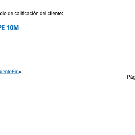
io de calificación del cliente:
PE 10M
uiente
Fin
»
Pág