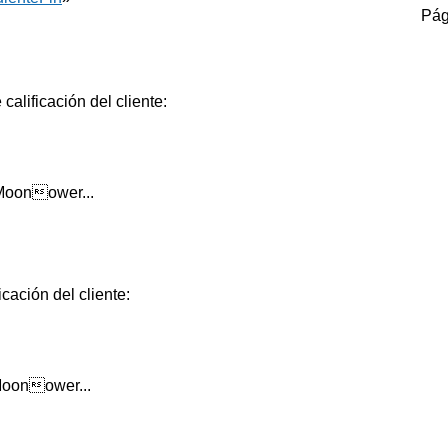
Pág
calificación del cliente:
 Moonower...
cación del cliente:
Moonower...