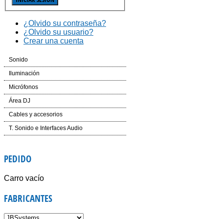
¿Olvido su contraseña?
¿Olvido su usuario?
Crear una cuenta
Sonido
Cajas Automplificadas
Iluminación
Etapas de potencia y amplificadores
Efectos LED
Micrófonos
Mesas de Mezcla
Cabezas LED
Inalámbricos
Área DJ
Dinámica
Laser
Conferencias e Instalación
CD´S
Cables y accesorios
Auriculares
Controladores
Accesorios
Mesas de Mezcla
Iluminación y corriente
T. Sonido e Interfaces Audio
Voz e Instrumentos
Software
Accesorios
PEDIDO
Giradiscos
Carro vacío
FABRICANTES