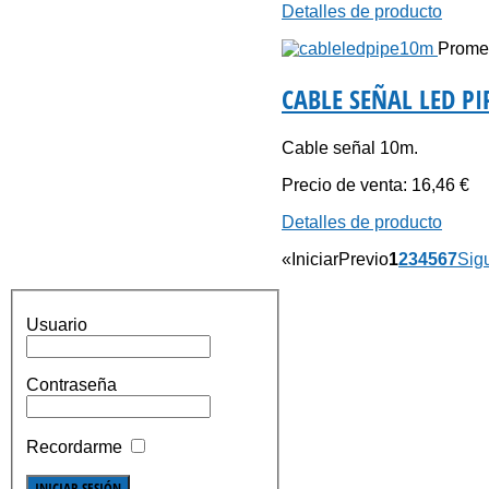
Detalles de producto
Promed
CABLE SEÑAL LED PI
Cable señal 10m.
Precio de venta:
16,46 €
Detalles de producto
«
Iniciar
Previo
1
2
3
4
5
6
7
Sig
Usuario
Contraseña
Recordarme