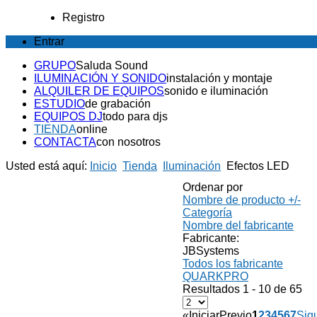
Registro
Entrar
GRUPO
Saluda Sound
ILUMINACIÓN Y SONIDO
instalación y montaje
ALQUILER DE EQUIPOS
sonido e iluminación
ESTUDIO
de grabación
EQUIPOS DJ
todo para djs
TIENDA
online
CONTACTA
con nosotros
Usted está aquí:
Inicio
Tienda
Iluminación
Efectos LED
Ordenar por
Nombre de producto +/-
Categoría
Nombre del fabricante
Fabricante:
JBSystems
Todos los fabricante
QUARKPRO
Resultados 1 - 10 de 65
«
Iniciar
Previo
1
2
3
4
5
6
7
Sig