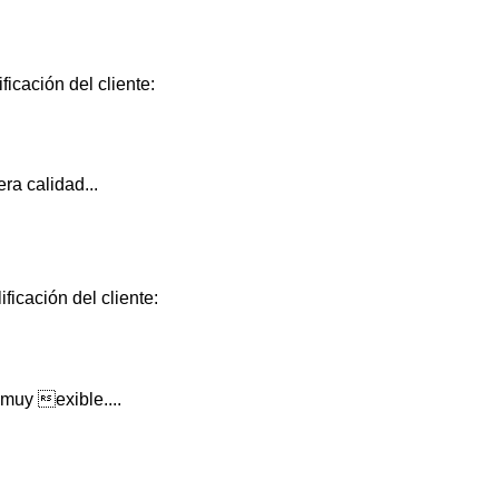
ficación del cliente:
ra calidad...
ficación del cliente:
muy exible....