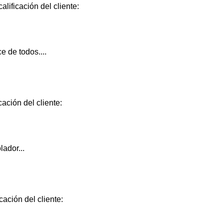
lificación del cliente:
e de todos....
ación del cliente:
ador...
cación del cliente: