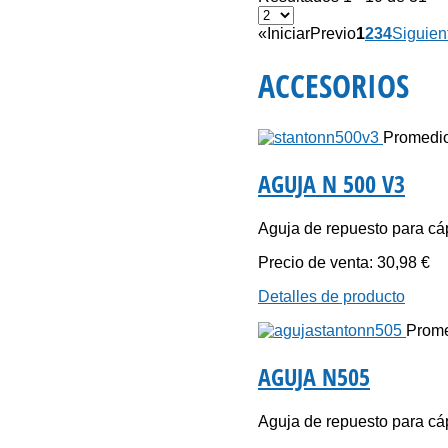
«
Iniciar
Previo
1
2
3
4
Siguien
ACCESORIOS
Promedio 
AGUJA N 500 V3
Aguja de repuesto para cá
Precio de venta:
30,98 €
Detalles de producto
Promed
AGUJA N505
Aguja de repuesto para cá