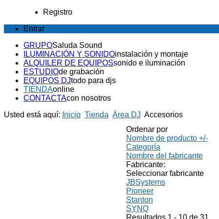
Registro
Entrar
GRUPO
Saluda Sound
ILUMINACIÓN Y SONIDO
instalación y montaje
ALQUILER DE EQUIPOS
sonido e iluminación
ESTUDIO
de grabación
EQUIPOS DJ
todo para djs
TIENDA
online
CONTACTA
con nosotros
Usted está aquí:
Inicio
Tienda
Área DJ
Accesorios
Ordenar por
Nombre de producto +/-
Categoría
Nombre del fabricante
Fabricante:
Seleccionar fabricante
JBSystems
Pioneer
Stanton
SYNQ
Resultados 1 - 10 de 31