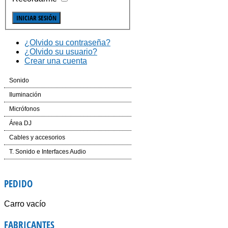
¿Olvido su contraseña?
¿Olvido su usuario?
Crear una cuenta
Sonido
Cajas Automplificadas
Iluminación
Etapas de potencia y amplificadores
Efectos LED
Micrófonos
Mesas de Mezcla
Cabezas LED
Inalámbricos
Área DJ
Dinámica
Laser
Conferencias e Instalación
CD´S
Cables y accesorios
Auriculares
Controladores
Accesorios
Mesas de Mezcla
Iluminación y corriente
T. Sonido e Interfaces Audio
Voz e Instrumentos
Software
Accesorios
PEDIDO
Giradiscos
Carro vacío
FABRICANTES