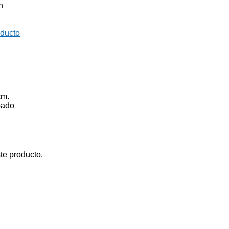
n
oducto
cm.
bado
te producto.