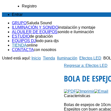
Registro
Entrar
GRUPO
Saluda Sound
ILUMINACIÓN Y SONIDO
instalación y montaje
ALQUILER DE EQUIPOS
sonido e iluminación
ESTUDIO
de grabación
EQUIPOS DJ
todo para djs
TIENDA
online
CONTACTA
con nosotros
Usted está aquí:
Inicio
Tienda
Iluminación
Efectos LED
BOL
Regresar a: Efectos LED
BOLA DE ESPE
Caracteristicas
Bolas de espejos de 10cm
Espejitos con buen acaba