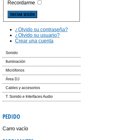
Recordarme
¿Olvido su contraseña?
¿Olvido su usuario?
Crear una cuenta
Sonido
Cajas Automplificadas
Iluminación
Etapas de potencia y amplificadores
Efectos LED
Micrófonos
Mesas de Mezcla
Cabezas LED
Inalámbricos
Área DJ
Dinámica
Laser
Conferencias e Instalación
CD´S
Cables y accesorios
Auriculares
Controladores
Accesorios
Mesas de Mezcla
Iluminación y corriente
T. Sonido e Interfaces Audio
Voz e Instrumentos
Software
Accesorios
PEDIDO
Giradiscos
Carro vacío