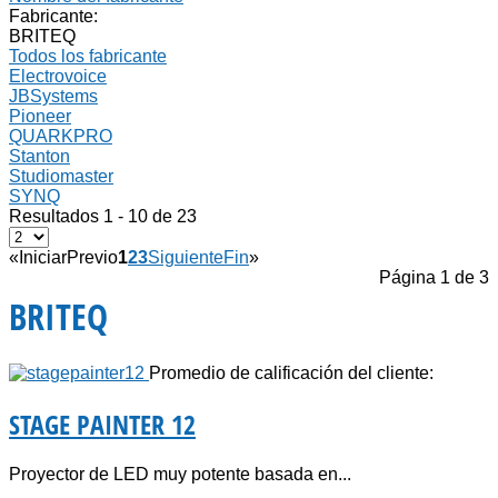
Fabricante:
BRITEQ
Todos los fabricante
Electrovoice
JBSystems
Pioneer
QUARKPRO
Stanton
Studiomaster
SYNQ
Resultados 1 - 10 de 23
«
Iniciar
Previo
1
2
3
Siguiente
Fin
»
Página 1 de 3
BRITEQ
Promedio de calificación del cliente:
STAGE PAINTER 12
Proyector de LED muy potente basada en...