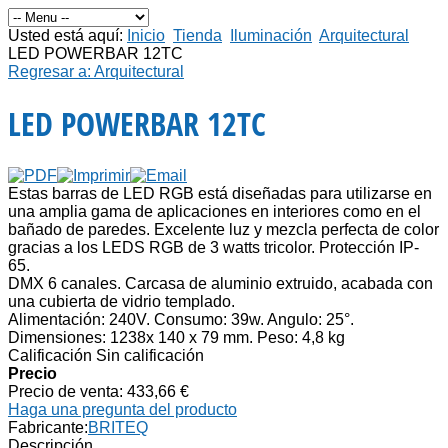
Usted está aquí:
Inicio
Tienda
Iluminación
Arquitectural
LED POWERBAR 12TC
Regresar a: Arquitectural
LED POWERBAR 12TC
Estas barras de LED RGB está diseñadas para utilizarse en
una amplia gama de aplicaciones en interiores como en el
bañado de paredes. Excelente luz y mezcla perfecta de color
gracias a los LEDS RGB de 3 watts tricolor. Protección IP-
65.
DMX 6 canales. Carcasa de aluminio extruido, acabada con
una cubierta de vidrio templado.
Alimentación: 240V. Consumo: 39w. Angulo: 25°.
Dimensiones: 1238x 140 x 79 mm. Peso: 4,8 kg
Calificación Sin calificación
Precio
Precio de venta:
433,66 €
Haga una pregunta del producto
Fabricante:
BRITEQ
Descripción