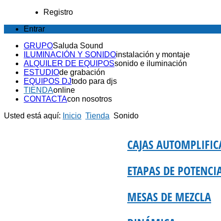
Registro
Entrar
GRUPO
Saluda Sound
ILUMINACIÓN Y SONIDO
instalación y montaje
ALQUILER DE EQUIPOS
sonido e iluminación
ESTUDIO
de grabación
EQUIPOS DJ
todo para djs
TIENDA
online
CONTACTA
con nosotros
Usted está aquí:
Inicio
Tienda
Sonido
CAJAS AUTOMPLIFIC
ETAPAS DE POTENCI
MESAS DE MEZCLA