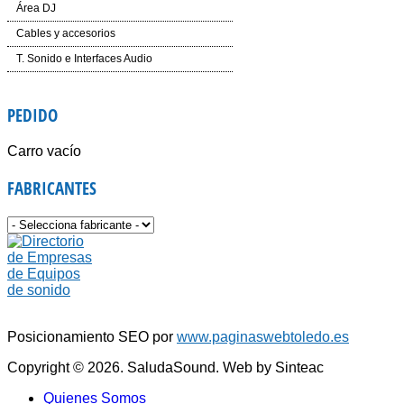
Mesas de Mezcla
Cabezas LED
Inalámbricos
Área DJ
Dinámica
Laser
Conferencias e Instalación
CD´S
Cables y accesorios
Auriculares
Controladores
Accesorios
Mesas de Mezcla
Iluminación y corriente
T. Sonido e Interfaces Audio
Voz e Instrumentos
Software
Accesorios
PEDIDO
Giradiscos
Carro vacío
FABRICANTES
Posicionamiento SEO por
www.paginaswebtoledo.es
Copyright © 2026. SaludaSound. Web by Sinteac
Quienes Somos