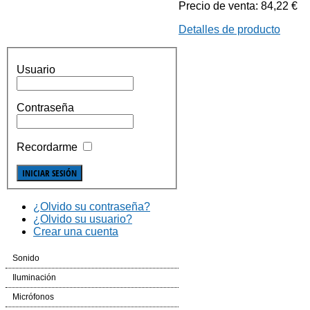
Precio de venta:
84,22 €
Detalles de producto
Usuario
Contraseña
Recordarme
¿Olvido su contraseña?
¿Olvido su usuario?
Crear una cuenta
Sonido
Cajas Automplificadas
Iluminación
Etapas de potencia y amplificadores
Efectos LED
Micrófonos