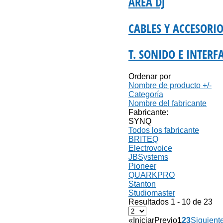
ÁREA DJ
CABLES Y ACCESORI
T. SONIDO E INTERF
Ordenar por
Nombre de producto +/-
Categoría
Nombre del fabricante
Fabricante:
SYNQ
Todos los fabricante
BRITEQ
Electrovoice
JBSystems
Pioneer
QUARKPRO
Stanton
Studiomaster
Resultados 1 - 10 de 23
«
Iniciar
Previo
1
2
3
Siguient