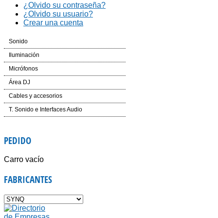
¿Olvido su contraseña?
¿Olvido su usuario?
Crear una cuenta
Sonido
Cajas Automplificadas
Iluminación
Etapas de potencia y amplificadores
Efectos LED
Micrófonos
Mesas de Mezcla
Cabezas LED
Inalámbricos
Área DJ
Dinámica
Laser
Conferencias e Instalación
CD´S
Cables y accesorios
Auriculares
Controladores
Accesorios
Mesas de Mezcla
Iluminación y corriente
T. Sonido e Interfaces Audio
Voz e Instrumentos
Software
Accesorios
PEDIDO
Giradiscos
Carro vacío
FABRICANTES