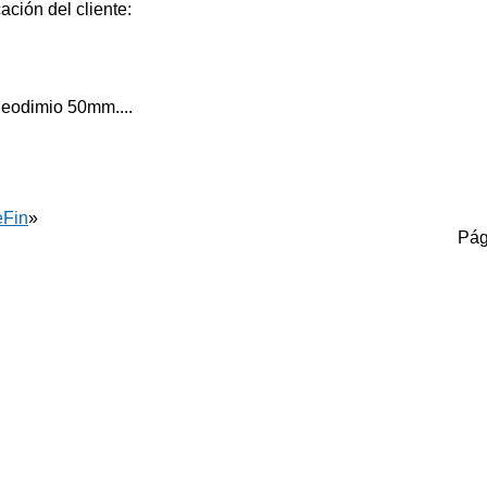
ación del cliente:
eodimio 50mm....
e
Fin
»
Pág