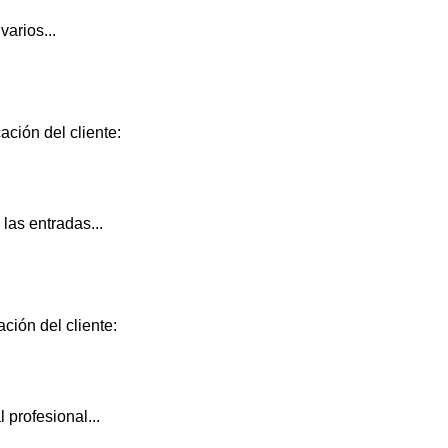
arios...
ación del cliente:
las entradas...
ción del cliente:
 profesional...