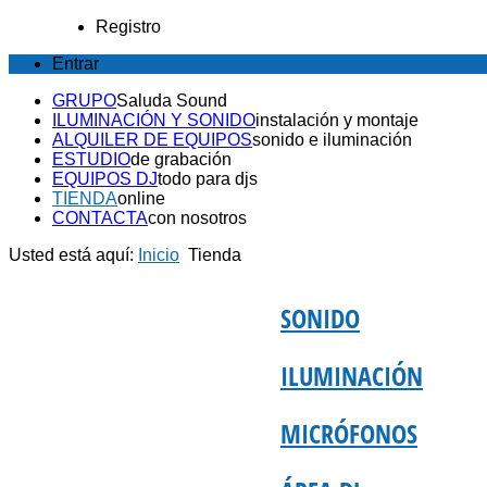
Registro
Entrar
GRUPO
Saluda Sound
ILUMINACIÓN Y SONIDO
instalación y montaje
ALQUILER DE EQUIPOS
sonido e iluminación
ESTUDIO
de grabación
EQUIPOS DJ
todo para djs
TIENDA
online
CONTACTA
con nosotros
Usted está aquí:
Inicio
Tienda
SONIDO
ILUMINACIÓN
MICRÓFONOS