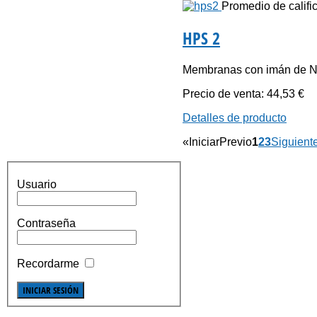
Promedio de calific
HPS 2
Membranas con imán de N
Precio de venta:
44,53 €
Detalles de producto
«
Iniciar
Previo
1
2
3
Siguient
Usuario
Contraseña
Recordarme