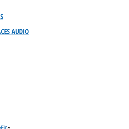
OS
ACES AUDIO
e
Fin
»