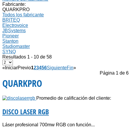
Fabricante:
QUARKPRO
Todos los fabricante
BRITEQ
Electrovoice
JBSystems
Pioneer
Stanton
Studiomaster
SYNQ
Resultados 1 - 10 de 58
«
Iniciar
Previo
1
2
3
4
5
6
Siguiente
Fin
»
Página 1 de 6
QUARKPRO
Promedio de calificación del cliente:
DISCO LASER RGB
Láser profesional 700mw RGB con función...