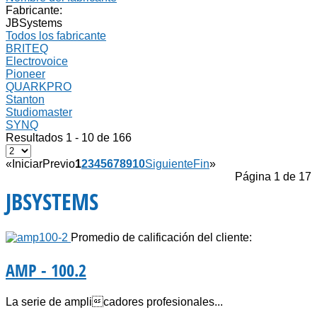
Fabricante:
JBSystems
Todos los fabricante
BRITEQ
Electrovoice
Pioneer
QUARKPRO
Stanton
Studiomaster
SYNQ
Resultados 1 - 10 de 166
«
Iniciar
Previo
1
2
3
4
5
6
7
8
9
10
Siguiente
Fin
»
Página 1 de 17
JBSYSTEMS
Promedio de calificación del cliente:
AMP - 100.2
La serie de amplicadores profesionales...