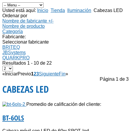
Usted está aquí:
Inicio
Tienda
Iluminación
Cabezas LED
Ordenar por
Nombre de fabricante +/-
Nombre de producto
Categoría
Fabricante:
Seleccionar fabricante
BRITEQ
JBSystems
QUARKPRO
Resultados 1 - 10 de 22
«
Iniciar
Previo
1
2
3
Siguiente
Fin
»
Página 1 de 3
CABEZAS LED
Promedio de calificación del cliente:
BT-6OLS
Cabeza móvil con LED de 60w SPOT, led...