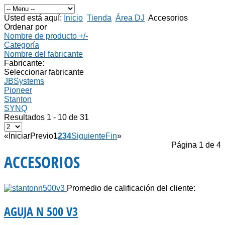
Usted está aquí:
Inicio
Tienda
Área DJ
Accesorios
Ordenar por
Nombre de producto +/-
Categoría
Nombre del fabricante
Fabricante:
Seleccionar fabricante
JBSystems
Pioneer
Stanton
SYNQ
Resultados 1 - 10 de 31
«
Iniciar
Previo
1
2
3
4
Siguiente
Fin
»
Página 1 de 4
ACCESORIOS
Promedio de calificación del cliente:
AGUJA N 500 V3