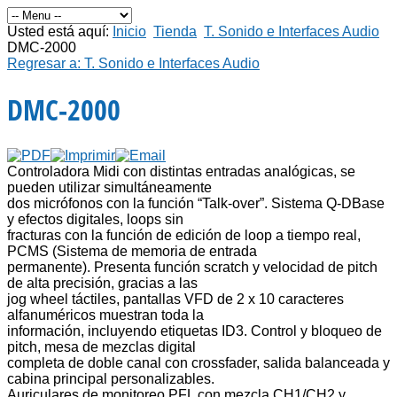
Usted está aquí:
Inicio
Tienda
T. Sonido e Interfaces Audio
DMC-2000
Regresar a: T. Sonido e Interfaces Audio
DMC-2000
Controladora Midi con distintas entradas analógicas, se
pueden utilizar simultáneamente
dos micrófonos con la función “Talk-over”. Sistema Q-DBase
y efectos digitales, loops sin
fracturas con la función de edición de loop a tiempo real,
PCMS (Sistema de memoria de entrada
permanente). Presenta función scratch y velocidad de pitch
de alta precisión, gracias a las
jog wheel táctiles, pantallas VFD de 2 x 10 caracteres
alfanuméricos muestran toda la
información, incluyendo etiquetas ID3. Control y bloqueo de
pitch, mesa de mezclas digital
completa de doble canal con crossfader, salida balanceada y
cabina principal personalizables.
Auriculares de monitoreo PFL con mezcla CH1/CH2 y