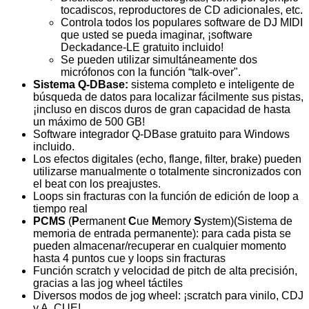
tocadiscos, reproductores de CD adicionales, etc.
Controla todos los populares software de DJ MIDI
que usted se pueda imaginar, ¡software
Deckadance-LE gratuito incluido!
Se pueden utilizar simultáneamente dos
micrófonos con la función “talk-over".
Sistema Q-DBase:
sistema completo e inteligente de
búsqueda de datos para localizar fácilmente sus pistas,
¡incluso en discos duros de gran capacidad de hasta
un máximo de 500 GB!
Software integrador Q-DBase gratuito para Windows
incluido.
Los efectos digitales (echo, flange, filter, brake) pueden
utilizarse manualmente o totalmente sincronizados con
el beat con los preajustes.
Loops sin fracturas con la función de edición de loop a
tiempo real
PCMS
(
P
ermanent
C
ue
M
emory
S
ystem)(Sistema de
memoria de entrada permanente): para cada pista se
pueden almacenar/recuperar en cualquier momento
hasta 4 puntos cue y loops sin fracturas
Función scratch y velocidad de pitch de alta precisión,
gracias a las jog wheel táctiles
Diversos modos de jog wheel: ¡scratch para vinilo, CDJ
y A. CUE!