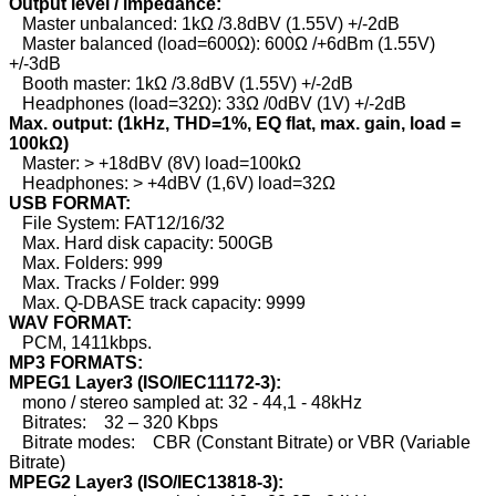
Output level / impedance:
Master unbalanced: 1kΩ /3.8dBV (1.55V) +/-2dB
Master balanced (load=600Ω): 600Ω /+6dBm (1.55V)
+/-3dB
Booth master: 1kΩ /3.8dBV (1.55V) +/-2dB
Headphones (load=32Ω): 33Ω /0dBV (1V) +/-2dB
Max. output: (1kHz, THD=1%, EQ flat, max. gain, load =
100kΩ)
Master: > +18dBV (8V) load=100kΩ
Headphones: > +4dBV (1,6V) load=32Ω
USB FORMAT:
File System: FAT12/16/32
Max. Hard disk capacity: 500GB
Max. Folders: 999
Max. Tracks / Folder: 999
Max. Q-DBASE track capacity: 9999
WAV FORMAT:
PCM, 1411kbps.
MP3 FORMATS:
MPEG1 Layer3 (ISO/IEC11172-3):
mono / stereo sampled at: 32 - 44,1 - 48kHz
Bitrates: 32 – 320 Kbps
Bitrate modes: CBR (Constant Bitrate) or VBR (Variable
Bitrate)
MPEG2 Layer3 (ISO/IEC13818-3):