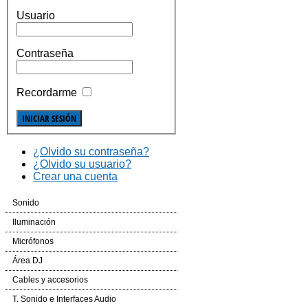
Usuario
Contraseña
Recordarme
¿Olvido su contraseña?
¿Olvido su usuario?
Crear una cuenta
Sonido
Cajas Automplificadas
Iluminación
Etapas de potencia y amplificadores
Efectos LED
Micrófonos
Mesas de Mezcla
Cabezas LED
Inalámbricos
Área DJ
Dinámica
Laser
Conferencias e Instalación
CD´S
Cables y accesorios
Auriculares
Controladores
Accesorios
Mesas de Mezcla
Iluminación y corriente
T. Sonido e Interfaces Audio