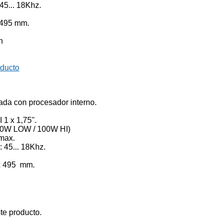
45... 18Khz.
 495 mm.
n
oducto
ada con procesador interno.
V.
 15". HI 1 x 1,75".
. (300W LOW / 100W HI)
db SPL max.
: 45... 18Khz.
 60V
x 495 mm.
te producto.