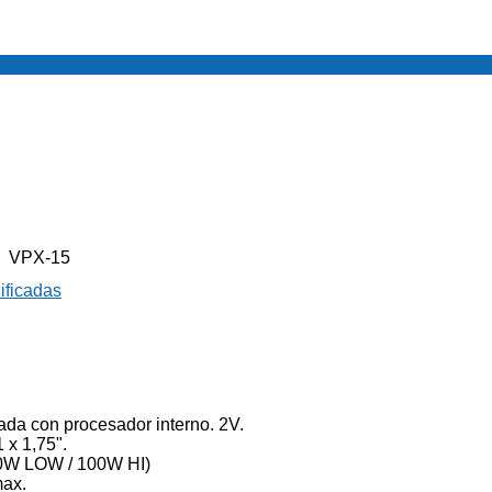
VPX-15
ificadas
ada con procesador interno. 2V.
 x 1,75".
0W LOW / 100W HI)
max.