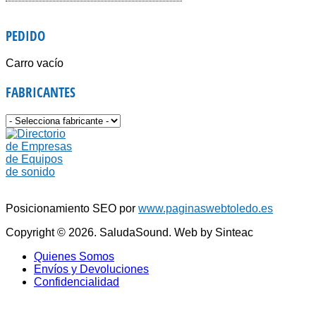
Voz e Instrumentos
Software
Accesorios
PEDIDO
Giradiscos
Carro vacío
FABRICANTES
Posicionamiento SEO por
www.paginaswebtoledo.es
Copyright © 2026. SaludaSound. Web by Sinteac
Quienes Somos
Envíos y Devoluciones
Confidencialidad