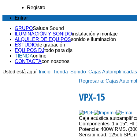
Registro
Entrar
GRUPO
Saluda Sound
ILUMINACIÓN Y SONIDO
instalación y montaje
ALQUILER DE EQUIPOS
sonido e iluminación
ESTUDIO
de grabación
EQUIPOS DJ
todo para djs
TIENDA
online
CONTACTA
con nosotros
Usted está aquí:
Inicio
Tienda
Sonido
Cajas Automplificadas
Regresar a: Cajas Autompl
VPX-15
Caja acústica autoamplific
Componentes: 1 x 15". HI 1
Potencia: 400W RMS. (30
Sensibilidad: 125db SPL 