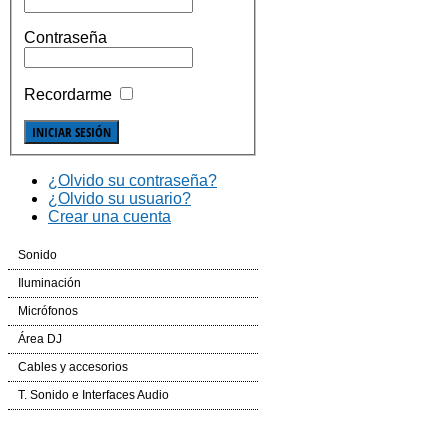
Contraseña
Recordarme
¿Olvido su contraseña?
¿Olvido su usuario?
Crear una cuenta
Sonido
Cajas Automplificadas
Iluminación
Etapas de potencia y amplificadores
Efectos LED
Micrófonos
Mesas de Mezcla
Cabezas LED
Inalámbricos
Área DJ
Dinámica
Laser
Conferencias e Instalación
CD´S
Cables y accesorios
Auriculares
Controladores
Accesorios
Mesas de Mezcla
Iluminación y corriente
T. Sonido e Interfaces Audio
Voz e Instrumentos
Software
Accesorios