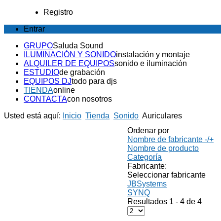
Registro
Entrar
GRUPO
Saluda Sound
ILUMINACIÓN Y SONIDO
instalación y montaje
ALQUILER DE EQUIPOS
sonido e iluminación
ESTUDIO
de grabación
EQUIPOS DJ
todo para djs
TIENDA
online
CONTACTA
con nosotros
Usted está aquí:
Inicio
Tienda
Sonido
Auriculares
Ordenar por
Nombre de fabricante -/+
Nombre de producto
Categoría
Fabricante:
Seleccionar fabricante
JBSystems
SYNQ
Resultados 1 - 4 de 4