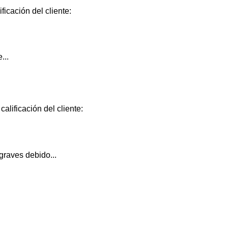
ficación del cliente:
...
alificación del cliente:
graves debido...