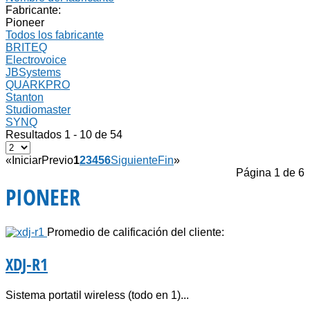
Fabricante:
Pioneer
Todos los fabricante
BRITEQ
Electrovoice
JBSystems
QUARKPRO
Stanton
Studiomaster
SYNQ
Resultados 1 - 10 de 54
«
Iniciar
Previo
1
2
3
4
5
6
Siguiente
Fin
»
Página 1 de 6
PIONEER
Promedio de calificación del cliente:
XDJ-R1
Sistema portatil wireless (todo en 1)...