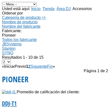
Usted está aquí:
Inicio
Tienda
Área DJ
Accesorios
Ordenar por
Categoría de producto +/-
Nombre de producto
Nombre del fabricante
Fabricante:
Pioneer
Todos los fabricante
JBSystems
Stanton
SYNQ
Resultados 1 - 10 de 15
«
Iniciar
Previo
1
2
Siguiente
Fin
»
Página 1 de 2
PIONEER
Promedio de calificación del cliente:
DDJ-T1