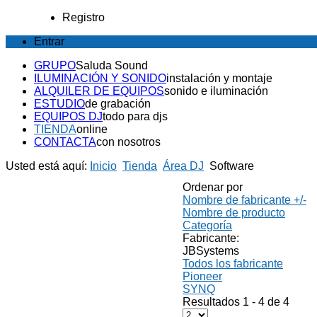
Registro
Entrar
GRUPO
Saluda Sound
ILUMINACIÓN Y SONIDO
instalación y montaje
ALQUILER DE EQUIPOS
sonido e iluminación
ESTUDIO
de grabación
EQUIPOS DJ
todo para djs
TIENDA
online
CONTACTA
con nosotros
Usted está aquí:
Inicio
Tienda
Área DJ
Software
Ordenar por
Nombre de fabricante +/-
Nombre de producto
Categoría
Fabricante:
JBSystems
Todos los fabricante
Pioneer
SYNQ
Resultados 1 - 4 de 4