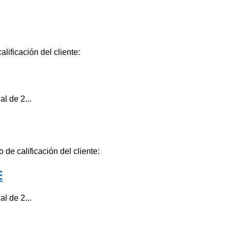
lificación del cliente:
l de 2...
 de calificación del cliente:
E
l de 2...