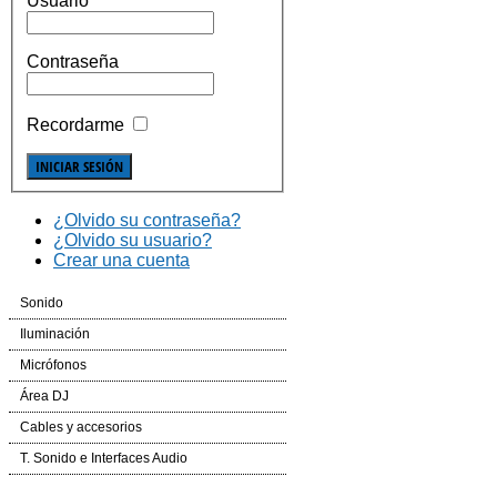
Usuario
Contraseña
Recordarme
¿Olvido su contraseña?
¿Olvido su usuario?
Crear una cuenta
Sonido
Cajas Automplificadas
Iluminación
Etapas de potencia y amplificadores
Efectos LED
Micrófonos
Mesas de Mezcla
Cabezas LED
Inalámbricos
Área DJ
Dinámica
Laser
Conferencias e Instalación
CD´S
Cables y accesorios
Auriculares
Controladores
Accesorios
Mesas de Mezcla
Iluminación y corriente
T. Sonido e Interfaces Audio
Voz e Instrumentos
Software