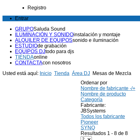
Registro
Entrar
GRUPO
Saluda Sound
ILUMINACIÓN Y SONIDO
instalación y montaje
ALQUILER DE EQUIPOS
sonido e iluminación
ESTUDIO
de grabación
EQUIPOS DJ
todo para djs
TIENDA
online
CONTACTA
con nosotros
Usted está aquí:
Inicio
Tienda
Área DJ
Mesas de Mezcla
Ordenar por
Nombre de fabricante -/+
Nombre de producto
Categoría
Fabricante:
JBSystems
Todos los fabricante
Pioneer
SYNQ
Resultados 1 - 8 de 8