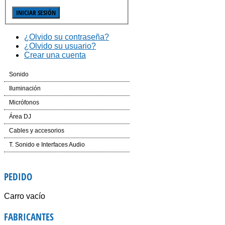
¿Olvido su contraseña?
¿Olvido su usuario?
Crear una cuenta
Sonido
Cajas Automplificadas
Iluminación
Etapas de potencia y amplificadores
Efectos LED
Micrófonos
Mesas de Mezcla
Cabezas LED
Inalámbricos
Área DJ
Dinámica
Laser
Conferencias e Instalación
CD´S
Cables y accesorios
Auriculares
Controladores
Accesorios
Mesas de Mezcla
Iluminación y corriente
T. Sonido e Interfaces Audio
Voz e Instrumentos
Software
Accesorios
PEDIDO
Giradiscos
Carro vacío
FABRICANTES