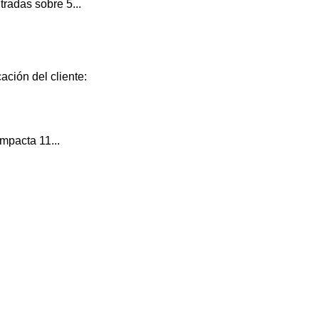
radas sobre 5...
ación del cliente:
mpacta 11...