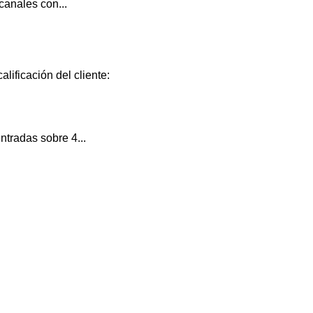
canales con...
lificación del cliente:
tradas sobre 4...