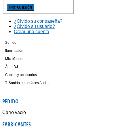
¿Olvido su contraseña?
¿Olvido su usuario?
Crear una cuenta
Sonido
Cajas Automplificadas
Iluminación
Etapas de potencia y amplificadores
Efectos LED
Micrófonos
Mesas de Mezcla
Cabezas LED
Inalámbricos
Área DJ
Dinámica
Laser
Conferencias e Instalación
CD´S
Cables y accesorios
Auriculares
Controladores
Accesorios
Mesas de Mezcla
Iluminación y corriente
T. Sonido e Interfaces Audio
Voz e Instrumentos
Software
Accesorios
PEDIDO
Giradiscos
Carro vacío
FABRICANTES