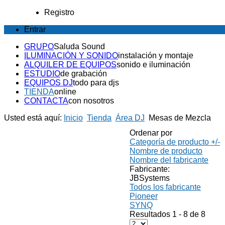
Registro
Entrar
GRUPO
Saluda Sound
ILUMINACIÓN Y SONIDO
instalación y montaje
ALQUILER DE EQUIPOS
sonido e iluminación
ESTUDIO
de grabación
EQUIPOS DJ
todo para djs
TIENDA
online
CONTACTA
con nosotros
Usted está aquí:
Inicio
Tienda
Área DJ
Mesas de Mezcla
Ordenar por
Categoría de producto +/-
Nombre de producto
Nombre del fabricante
Fabricante:
JBSystems
Todos los fabricante
Pioneer
SYNQ
Resultados 1 - 8 de 8