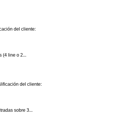
cación del cliente:
(4 line o 2...
ificación del cliente:
radas sobre 3...