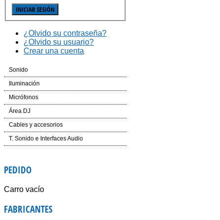
¿Olvido su contraseña?
¿Olvido su usuario?
Crear una cuenta
Sonido
Cajas Automplificadas
Iluminación
Etapas de potencia y amplificadores
Efectos LED
Micrófonos
Mesas de Mezcla
Cabezas LED
Inalámbricos
Área DJ
Dinámica
Laser
Conferencias e Instalación
CD´S
Cables y accesorios
Auriculares
Controladores
Accesorios
Mesas de Mezcla
Iluminación y corriente
T. Sonido e Interfaces Audio
Voz e Instrumentos
Software
Accesorios
PEDIDO
Giradiscos
Carro vacío
FABRICANTES