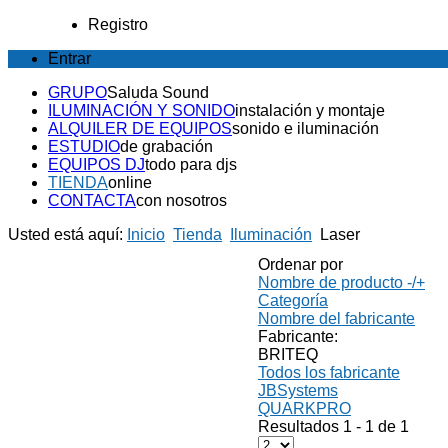
Registro
Entrar
GRUPO
Saluda Sound
ILUMINACIÓN Y SONIDO
instalación y montaje
ALQUILER DE EQUIPOS
sonido e iluminación
ESTUDIO
de grabación
EQUIPOS DJ
todo para djs
TIENDA
online
CONTACTA
con nosotros
Usted está aquí:
Inicio
Tienda
Iluminación
Laser
Ordenar por
Nombre de producto -/+
Categoría
Nombre del fabricante
Fabricante:
BRITEQ
Todos los fabricante
JBSystems
QUARKPRO
Resultados 1 - 1 de 1