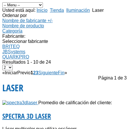
Usted está aquí:
Inicio
Tienda
Iluminación
Laser
Ordenar por
Nombre de fabricante +/-
Nombre de producto
Categoría
Fabricante:
Seleccionar fabricante
BRITEQ
JBSystems
QUARKPRO
Resultados 1 - 10 de 24
«
Iniciar
Previo
1
2
3
Siguiente
Fin
»
Página 1 de 3
LASER
Promedio de calificación del cliente:
SPECTRA 3D LASER
Láser multicolor que utiliza escáners...