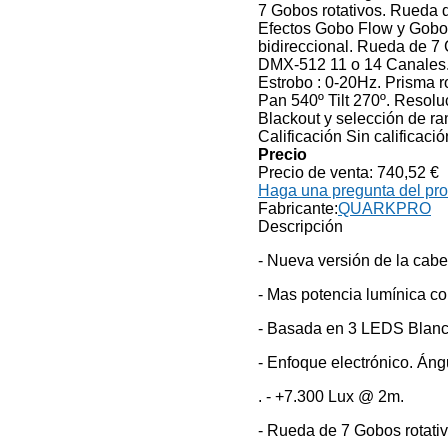
7 Gobos rotativos. Rueda d
Efectos Gobo Flow y Gobo
bidireccional. Rueda de 7 
DMX-512 11 o 14 Canales
Estrobo : 0-20Hz. Prisma ro
Pan 540º Tilt 270º. Resoluc
Blackout y selección de ra
Calificación Sin calificació
Precio
Precio de venta:
740,52 €
Haga una pregunta del pr
Fabricante:
QUARKPRO
Descripción
- Nueva versión de la cab
- Mas potencia lumínica c
- Basada en 3 LEDS Blan
- Enfoque electrónico. Ángu
. - +7.300 Lux @ 2m.
- Rueda de 7 Gobos rotati