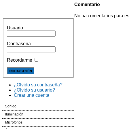
Comentario
No ha comentarios para es
Usuario
Contraseña
Recordarme
¿Olvido su contraseña?
¿Olvido su usuario?
Crear una cuenta
Sonido
Cajas Automplificadas
Iluminación
Etapas de potencia y amplificadores
Efectos LED
Micrófonos
Mesas de Mezcla