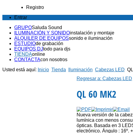
Registro
Entrar
GRUPO
Saluda Sound
ILUMINACIÓN Y SONIDO
instalación y montaje
ALQUILER DE EQUIPOS
sonido e iluminación
ESTUDIO
de grabación
EQUIPOS DJ
todo para djs
TIENDA
online
CONTACTA
con nosotros
Usted está aquí:
Inicio
Tienda
Iluminación
Cabezas LED
QL
Regresar a: Cabezas LED
QL 60 MK2
Nueva versión de la cabez
lumínica con menos consu
ópticas. Basada en 3 LED
electrónico. Ángulo : 16º