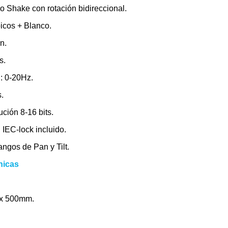
o Shake con rotación bidireccional.
icos + Blanco.
n.
s.
: 0-20Hz.
s.
ución 8-16 bits.
 IEC-lock incluido.
angos de Pan y Tilt.
nicas
 x 500mm.