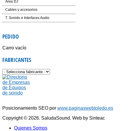
Cabezas LED
Inalámbricos
Área DJ
Dinámica
Laser
Conferencias e Instalación
CD´S
Cables y accesorios
Auriculares
Controladores
Accesorios
Mesas de Mezcla
Iluminación y corriente
T. Sonido e Interfaces Audio
Voz e Instrumentos
Software
Accesorios
PEDIDO
Giradiscos
Carro vacío
FABRICANTES
Posicionamiento SEO por
www.paginaswebtoledo.es
Copyright © 2026. SaludaSound. Web by Sinteac
Quienes Somos