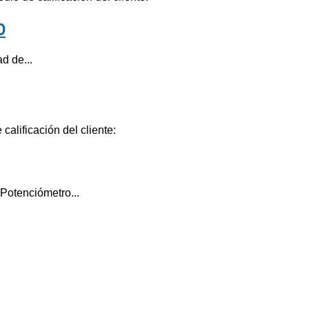
D
d de...
calificación del cliente:
Potenciómetro...