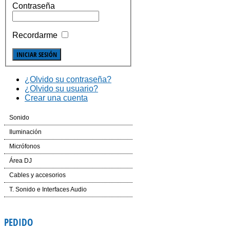
Contraseña
Recordarme
¿Olvido su contraseña?
¿Olvido su usuario?
Crear una cuenta
Sonido
Cajas Automplificadas
Iluminación
Etapas de potencia y amplificadores
Efectos LED
Micrófonos
Mesas de Mezcla
Cabezas LED
Inalámbricos
Área DJ
Dinámica
Laser
Conferencias e Instalación
CD´S
Cables y accesorios
Auriculares
Controladores
Accesorios
Mesas de Mezcla
Iluminación y corriente
T. Sonido e Interfaces Audio
Voz e Instrumentos
Software
Accesorios
PEDIDO
Giradiscos