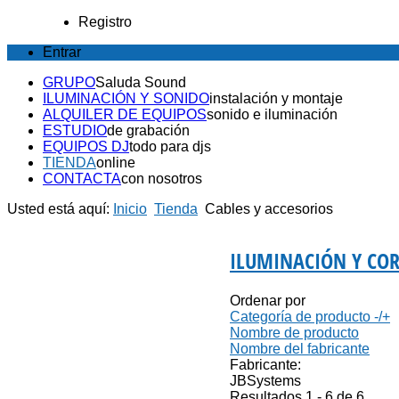
Registro
Entrar
GRUPO
Saluda Sound
ILUMINACIÓN Y SONIDO
instalación y montaje
ALQUILER DE EQUIPOS
sonido e iluminación
ESTUDIO
de grabación
EQUIPOS DJ
todo para djs
TIENDA
online
CONTACTA
con nosotros
Usted está aquí:
Inicio
Tienda
Cables y accesorios
ILUMINACIÓN Y COR
Ordenar por
Categoría de producto -/+
Nombre de producto
Nombre del fabricante
Fabricante:
JBSystems
Resultados 1 - 6 de 6