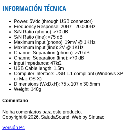
INFORMACIÓN TÉCNICA
Power: 5Vdc (through USB connector)
Frequency Response: 20Hz - 20.000Hz
S/N Ratio (phono): >70 dB
S/N Ratio (line): >75 dB
Maximum Input (phono): 19mV @ 1KHz
Maximum Input (line): 2V @ 1KHz
Channel Separation (phono): >70 dB
Channel Separation (line): >70 dB
Input Impedance: 47kΩ
USB Cable length: 1.5m
Computer interface: USB 1.1 compliant (Windows XP
or Mac OS X)
Dimensions (WxDxH): 75 x 107 x 30,5mm
Weight: 140g
Comentario
No ha comentarios para este producto.
Copyright © 2026. SaludaSound. Web by Sinteac
Versión Pc