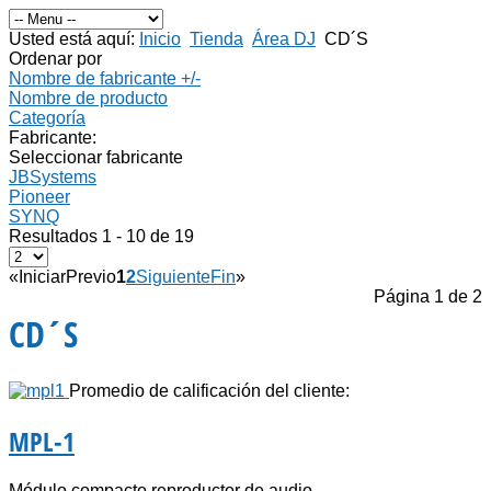
Usted está aquí:
Inicio
Tienda
Área DJ
CD´S
Ordenar por
Nombre de fabricante +/-
Nombre de producto
Categoría
Fabricante:
Seleccionar fabricante
JBSystems
Pioneer
SYNQ
Resultados 1 - 10 de 19
«
Iniciar
Previo
1
2
Siguiente
Fin
»
Página 1 de 2
CD´S
Promedio de calificación del cliente:
MPL-1
Módulo compacto reproductor de audio...