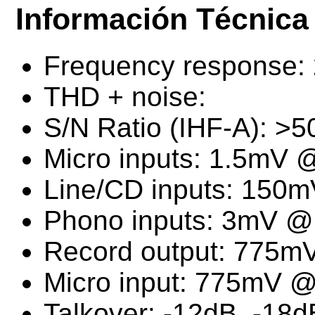
Información Técnica
Frequency response: 
THD + noise:
S/N Ratio (IHF-A): >
Micro inputs: 1.5mV
Line/CD inputs: 150
Phono inputs: 3mV 
Record output: 775
Micro input: 775mV 
Talkover: -12dB, -18d