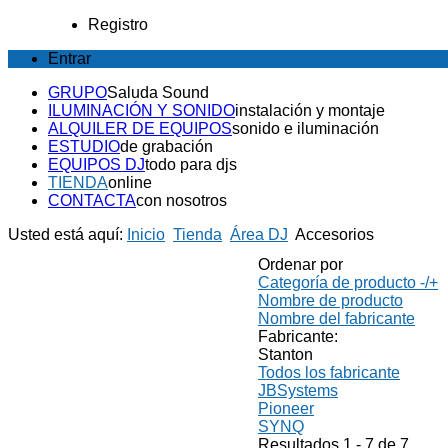
Registro
Entrar
GRUPO
Saluda Sound
ILUMINACIÓN Y SONIDO
instalación y montaje
ALQUILER DE EQUIPOS
sonido e iluminación
ESTUDIO
de grabación
EQUIPOS DJ
todo para djs
TIENDA
online
CONTACTA
con nosotros
Usted está aquí:
Inicio
Tienda
Área DJ
Accesorios
Ordenar por
Categoría de producto -/+
Nombre de producto
Nombre del fabricante
Fabricante:
Stanton
Todos los fabricante
JBSystems
Pioneer
SYNQ
Resultados 1 - 7 de 7