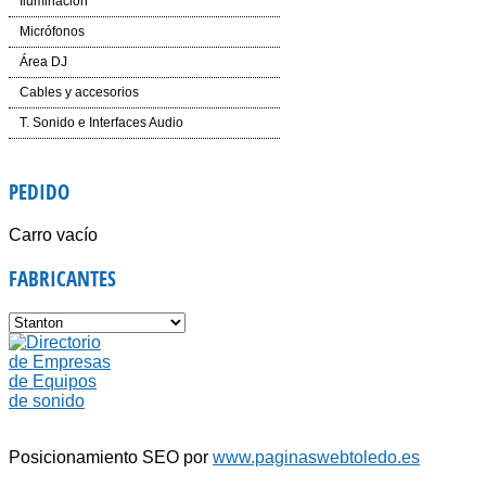
Iluminación
Etapas de potencia y amplificadores
Efectos LED
Micrófonos
Mesas de Mezcla
Cabezas LED
Inalámbricos
Área DJ
Dinámica
Laser
Conferencias e Instalación
CD´S
Cables y accesorios
Auriculares
Controladores
Accesorios
Mesas de Mezcla
Iluminación y corriente
T. Sonido e Interfaces Audio
Voz e Instrumentos
Software
Accesorios
PEDIDO
Giradiscos
Carro vacío
FABRICANTES
Posicionamiento SEO por
www.paginaswebtoledo.es