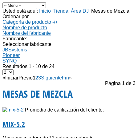
Usted está aquí:
Inicio
Tienda
Área DJ
Mesas de Mezcla
Ordenar por
Categoría de producto -/+
Nombre de producto
Nombre del fabricante
Fabricante:
Seleccionar fabricante
JBSystems
Pioneer
SYNQ
Resultados 1 - 10 de 24
«
Iniciar
Previo
1
2
3
Siguiente
Fin
»
Página 1 de 3
MESAS DE MEZCLA
Promedio de calificación del cliente:
MIX-5.2
Mesa mezcladora de 11 entradas sobre 5...